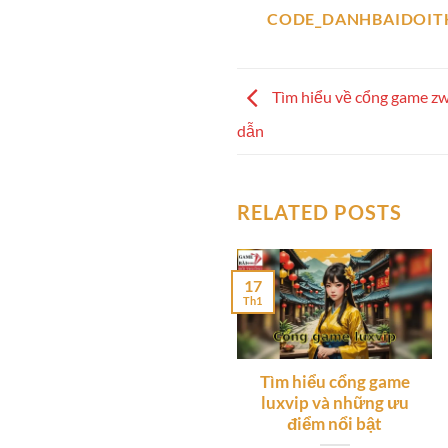
CODE_DANHBAIDOI
Tìm hiểu về cổng game zw
dẫn
RELATED POSTS
17
Th1
Tìm hiểu cổng game
luxvip và những ưu
điểm nổi bật