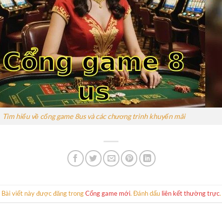
Tìm hiểu về cổng game 8us và các chương trình khuyến mãi
Bài viết này được đăng trong
Cổng game mới
. Đánh dấu
liên kết thường trực
.