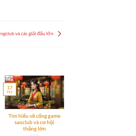
ingclub và các giải đấu lớn
17
Th1
Tìm hiểu về cổng game
saoclub và cơ hội
thắng lớn