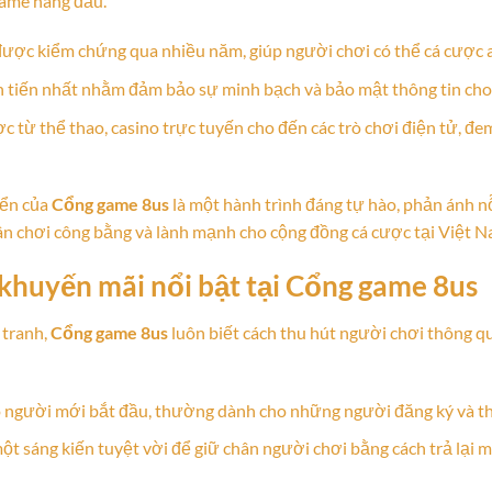
ame hàng đầu.
 được kiểm chứng qua nhiều năm, giúp người chơi có thể cá cược 
n tiến nhất nhằm đảm bảo sự minh bạch và bảo mật thông tin cho
ợc từ thể thao, casino trực tuyến cho đến các trò chơi điện tử, đe
iển của
Cổng game 8us
là một hành trình đáng tự hào, phản ánh n
n chơi công bằng và lành mạnh cho cộng đồng cá cược tại Việt N
khuyến mãi nổi bật tại
Cổng game 8us
 tranh,
Cổng game 8us
luôn biết cách thu hút người chơi thông q
người mới bắt đầu, thường dành cho những người đăng ký và thự
ột sáng kiến tuyệt vời để giữ chân người chơi bằng cách trả lại 