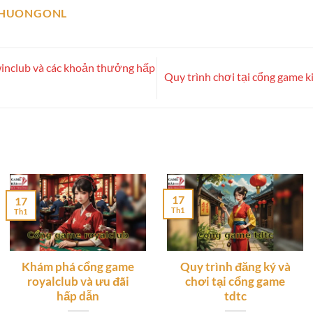
THUONGONL
inclub và các khoản thưởng hấp
Quy trình chơi tại cổng game k
17
17
Th1
Th1
Khám phá cổng game
Quy trình đăng ký và
royalclub và ưu đãi
chơi tại cổng game
hấp dẫn
tdtc