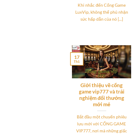
Khi nhắc đến Cổng Game
LuxVip, không thể phủ nhận
sức hấp dẫn của nó [...]
17
Th1
Giới thiệu về cổng
game vip777 và trải
nghiệm đổi thưởng
mới mẻ
Bắt đầu một chuyến phiêu
lưu mới với CỔNG GAME
VIP777, nơi mà những giấc