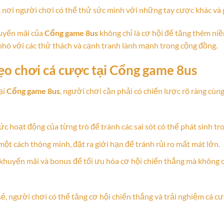
u, nơi người chơi có thể thử sức mình với những tay cược khác và 
huyến mãi của
Cổng game 8us
không chỉ là cơ hội để tăng thêm niề
phó với các thử thách và cạnh tranh lành mạnh trong cộng đồng.
o chơi cá cược tại
Cổng game 8us
ại
Cổng game 8us
, người chơi cần phải có chiến lược rõ ràng cùng
ức hoạt động của từng trò để tránh các sai sót có thể phát sinh tro
ột cách thông minh, đặt ra giới hạn để tránh rủi ro mất mát lớn.
khuyến mãi và bonus để tối ưu hóa cơ hội chiến thắng mà không 
, người chơi có thể tăng cơ hội chiến thắng và trải nghiệm cá cư