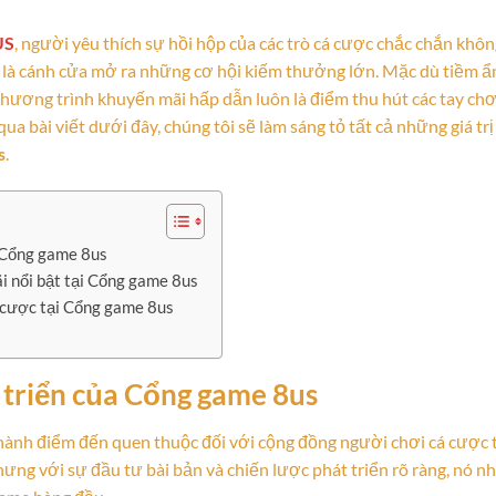
US
, người yêu thích sự hồi hộp của các trò cá cược chắc chắn khô
còn là cánh cửa mở ra những cơ hội kiếm thưởng lớn. Mặc dù tiềm ẩ
hương trình khuyến mãi hấp dẫn luôn là điểm thu hút các tay ch
a bài viết dưới đây, chúng tôi sẽ làm sáng tỏ tất cả những giá trị 
s
.
a Cổng game 8us
i nổi bật tại Cổng game 8us
 cược tại Cổng game 8us
 triển của
Cổng game 8us
thành điểm đến quen thuộc đối với cộng đồng người chơi cá cược 
hưng với sự đầu tư bài bản và chiến lược phát triển rõ ràng, nó n