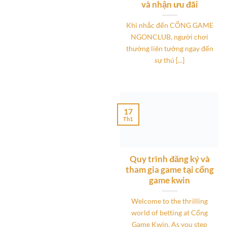
và nhận ưu đãi
Khi nhắc đến CỔNG GAME
NGONCLUB, người chơi
thường liên tưởng ngay đến
sự thú [...]
17
Th1
Quy trình đăng ký và
tham gia game tại cổng
game kwin
Welcome to the thrilling
world of betting at Cổng
Game Kwin. As you step