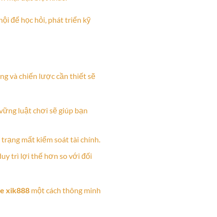
ội để học hỏi, phát triển kỹ
ng và chiến lược cần thiết sẽ
vững luật chơi sẽ giúp bạn
h trạng mất kiểm soát tài chính.
uy trì lợi thế hơn so với đối
e xik888
một cách thông minh