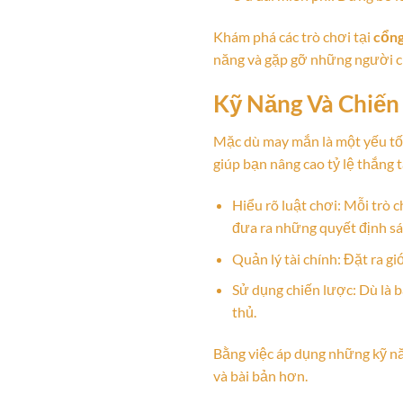
Khám phá các trò chơi tại
cổng
năng và gặp gỡ những người c
Kỹ Năng Và Chiến
Mặc dù may mắn là một yếu tố k
giúp bạn nâng cao tỷ lệ thắng 
Hiểu rõ luật chơi: Mỗi trò c
đưa ra những quyết định sá
Quản lý tài chính: Đặt ra gi
Sử dụng chiến lược: Dù là bà
thủ.
Bằng việc áp dụng những kỹ nă
và bài bản hơn.