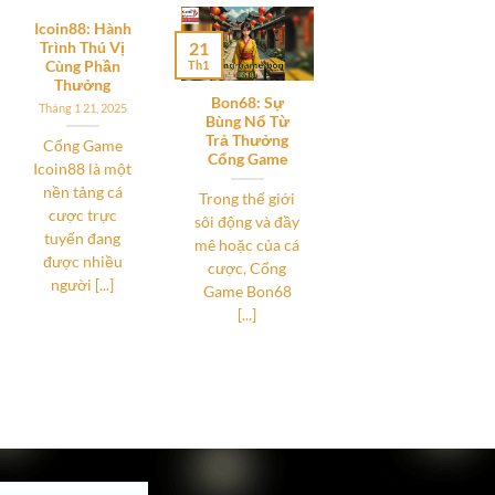
Icoin88: Hành
21
Trình Thú Vị
Th1
Cùng Phần
Thưởng
Bon68: Sự
Tháng 1 21, 2025
Bùng Nổ Từ
Trả Thưởng
Cổng Game
Cổng Game
Icoin88 là một
nền tảng cá
Trong thế giới
cược trực
sôi động và đầy
tuyến đang
mê hoặc của cá
được nhiều
cược, Cổng
người [...]
Game Bon68
[...]