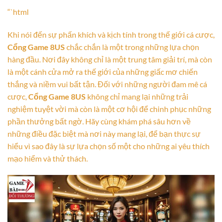
“`html
Khi nói đến sự phấn khích và kịch tính trong thế giới cá cược,
Cổng Game 8US
chắc chắn là một trong những lựa chọn
hàng đầu. Nơi đây không chỉ là một trung tâm giải trí, mà còn
là một cánh cửa mở ra thế giới của những giấc mơ chiến
thắng và niềm vui bất tận. Đối với những người đam mê cá
cược,
Cổng Game 8US
không chỉ mang lại những trải
nghiệm tuyệt vời mà còn là một cơ hội để chinh phục những
phần thưởng bất ngờ. Hãy cùng khám phá sâu hơn về
những điều đặc biệt mà nơi này mang lại, để bạn thực sự
hiểu vì sao đây là sự lựa chọn số một cho những ai yêu thích
mạo hiểm và thử thách.