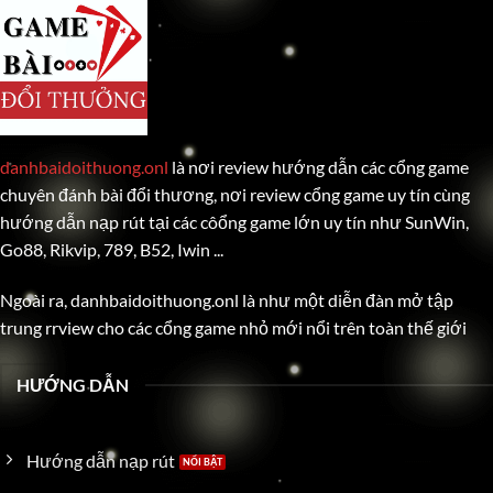
danhbaidoithuong.onl
là nơi review hướng dẫn các cổng game
chuyên đánh bài đổi thương, nơi review cổng game uy tín cùng
hướng dẫn nạp rút tại các côổng game lớn uy tín như SunWin,
Go88, Rikvip, 789, B52, Iwin ...
Ngoài ra, danhbaidoithuong.onl là như một diễn đàn mở tập
trung rrview cho các cổng game nhỏ mới nổi trên toàn thế giới
HƯỚNG DẪN
Hướng dẫn nạp rút