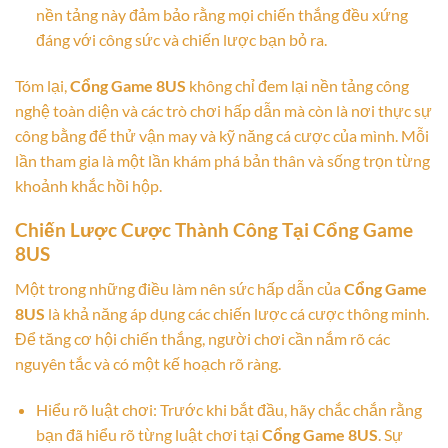
nền tảng này đảm bảo rằng mọi chiến thắng đều xứng
đáng với công sức và chiến lược bạn bỏ ra.
Tóm lại,
Cổng Game 8US
không chỉ đem lại nền tảng công
nghệ toàn diện và các trò chơi hấp dẫn mà còn là nơi thực sự
công bằng để thử vận may và kỹ năng cá cược của mình. Mỗi
lần tham gia là một lần khám phá bản thân và sống trọn từng
khoảnh khắc hồi hộp.
Chiến Lược Cược Thành Công Tại Cổng Game
8US
Một trong những điều làm nên sức hấp dẫn của
Cổng Game
8US
là khả năng áp dụng các chiến lược cá cược thông minh.
Để tăng cơ hội chiến thắng, người chơi cần nắm rõ các
nguyên tắc và có một kế hoạch rõ ràng.
Hiểu rõ luật chơi: Trước khi bắt đầu, hãy chắc chắn rằng
bạn đã hiểu rõ từng luật chơi tại
Cổng Game 8US
. Sự