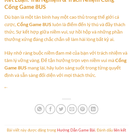
Cổng Game 8US
Dù bạn là một tân binh hay một cao thủ trong thế giới cá
cược,
Cổng Game 8US
luôn là điểm đến lý thú và đầy thách
thức. Sự kết hợp giữa niềm vui, sự hồi hộp và những phần
thưởng xứng đáng chắc chắn sẽ làm hài lòng bất kỳ ai.
Hãy nhớ ràng buộc niềm đam mê của bạn với trách nhiệm và
tâm lý vững vàng. Để tận hưởng trọn vẹn niềm vui mà
Cổng
Game 8US
mang lại, hãy luôn sáng suốt trong từng quyết
định và sẵn sàng đối diện với mọi thách thức.
“`
Bài viết này được đăng trong
Hướng Dẫn Game Bài
. Đánh dấu
liên kết