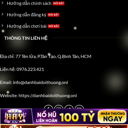
Hướng dẫn chính sách
Hướng dẫn đăng ký
Hướng dẫn chơi bài
THÔNG TIN LIÊN HỆ
Địa chỉ: 77 Tên lửa, P.Tân Tạo, Q.Bình Tân, HCM
Liện hệ: 0976.223.421
Email:
info@danhbaidoithuong.onl
Website: https://danhbaidoithuong.onl
Trang Social chính chủ