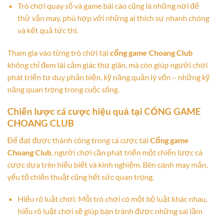
Trò chơi quay số và game bài cào cũng là những nơi để
thử vận may, phù hợp với những ai thích sự nhanh chóng
và kết quả tức thì.
Tham gia vào từng trò chơi tại
cổng game Choang Club
không chỉ đem lại cảm giác thư giãn, mà còn giúp người chơi
phát triển tư duy phản biện, kỹ năng quản lý vốn – những kỹ
năng quan trọng trong cuộc sống.
Chiến lược cá cược hiệu quả tại
CỔNG GAME
CHOANG CLUB
Để đạt được thành công trong cá cược tại
Cổng game
Choang Club
, người chơi cần phát triển một chiến lược cá
cược dựa trên hiểu biết và kinh nghiệm. Bên cạnh may mắn,
yếu tố chiến thuật cũng hết sức quan trọng.
Hiểu rõ luật chơi: Mỗi trò chơi có một bộ luật khác nhau,
hiểu rõ luật chơi sẽ giúp bạn tránh được những sai lầm