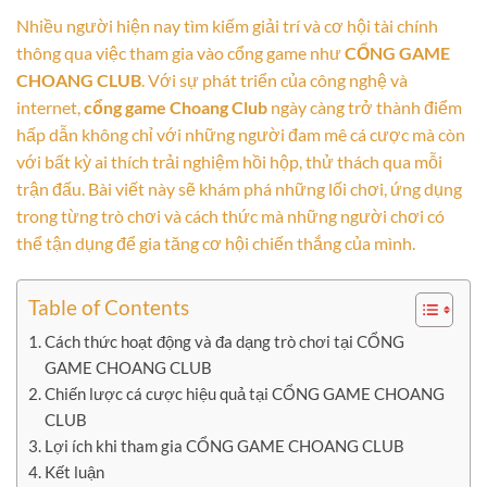
Nhiều người hiện nay tìm kiếm giải trí và cơ hội tài chính
thông qua việc tham gia vào cổng game như
CỔNG GAME
CHOANG CLUB
. Với sự phát triển của công nghệ và
internet,
cổng game Choang Club
ngày càng trở thành điểm
hấp dẫn không chỉ với những người đam mê cá cược mà còn
với bất kỳ ai thích trải nghiệm hồi hộp, thử thách qua mỗi
trận đấu. Bài viết này sẽ khám phá những lối chơi, ứng dụng
trong từng trò chơi và cách thức mà những người chơi có
thể tận dụng để gia tăng cơ hội chiến thắng của mình.
Table of Contents
Cách thức hoạt động và đa dạng trò chơi tại CỔNG
GAME CHOANG CLUB
Chiến lược cá cược hiệu quả tại CỔNG GAME CHOANG
CLUB
Lợi ích khi tham gia CỔNG GAME CHOANG CLUB
Kết luận