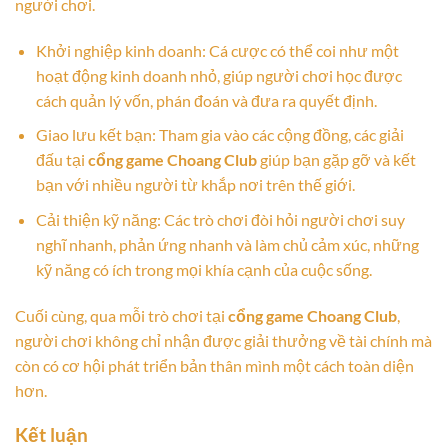
người chơi.
Khởi nghiệp kinh doanh: Cá cược có thể coi như một
hoạt động kinh doanh nhỏ, giúp người chơi học được
cách quản lý vốn, phán đoán và đưa ra quyết định.
Giao lưu kết bạn: Tham gia vào các cộng đồng, các giải
đấu tại
cổng game Choang Club
giúp bạn gặp gỡ và kết
bạn với nhiều người từ khắp nơi trên thế giới.
Cải thiện kỹ năng: Các trò chơi đòi hỏi người chơi suy
nghĩ nhanh, phản ứng nhanh và làm chủ cảm xúc, những
kỹ năng có ích trong mọi khía cạnh của cuộc sống.
Cuối cùng, qua mỗi trò chơi tại
cổng game Choang Club
,
người chơi không chỉ nhận được giải thưởng về tài chính mà
còn có cơ hội phát triển bản thân mình một cách toàn diện
hơn.
Kết luận