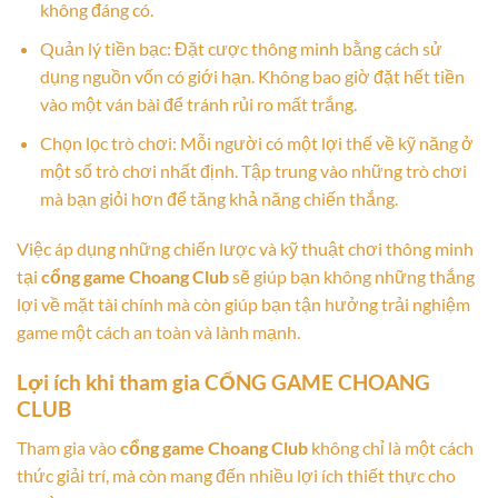
không đáng có.
Quản lý tiền bạc: Đặt cược thông minh bằng cách sử
dụng nguồn vốn có giới hạn. Không bao giờ đặt hết tiền
vào một ván bài để tránh rủi ro mất trắng.
Chọn lọc trò chơi: Mỗi người có một lợi thế về kỹ năng ở
một số trò chơi nhất định. Tập trung vào những trò chơi
mà bạn giỏi hơn để tăng khả năng chiến thắng.
Việc áp dụng những chiến lược và kỹ thuật chơi thông minh
tại
cổng game Choang Club
sẽ giúp bạn không những thắng
lợi về mặt tài chính mà còn giúp bạn tận hưởng trải nghiệm
game một cách an toàn và lành mạnh.
Lợi ích khi tham gia
CỔNG GAME CHOANG
CLUB
Tham gia vào
cổng game Choang Club
không chỉ là một cách
thức giải trí, mà còn mang đến nhiều lợi ích thiết thực cho