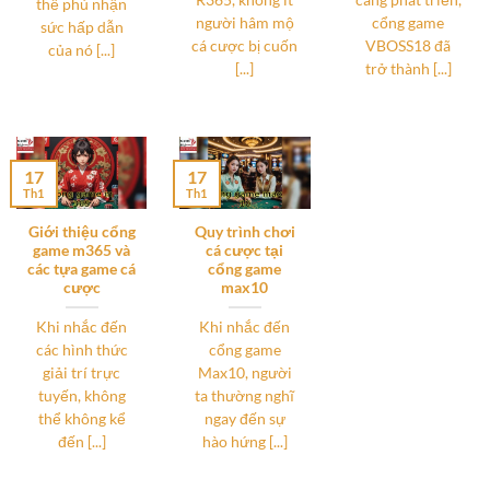
R365, không ít
càng phát triển,
thể phủ nhận
người hâm mộ
cổng game
sức hấp dẫn
cá cược bị cuốn
VBOSS18 đã
của nó [...]
[...]
trở thành [...]
17
17
Th1
Th1
Giới thiệu cổng
Quy trình chơi
game m365 và
cá cược tại
các tựa game cá
cổng game
cược
max10
Khi nhắc đến
Khi nhắc đến
các hình thức
cổng game
giải trí trực
Max10, người
tuyến, không
ta thường nghĩ
thể không kể
ngay đến sự
đến [...]
hào hứng [...]