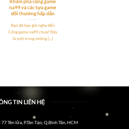
Khám phá cổng game
na99 và các tựa game
đổi thưởng hấp dẫn
Bạn đã bao giờ nghe đến
Cổng game na99 chưa? Đây
là một trong những [...]
ÔNG TIN LIÊN HỆ
: 77 Tên lửa, P.Tân Tạo, Q.Bình Tân, HCM