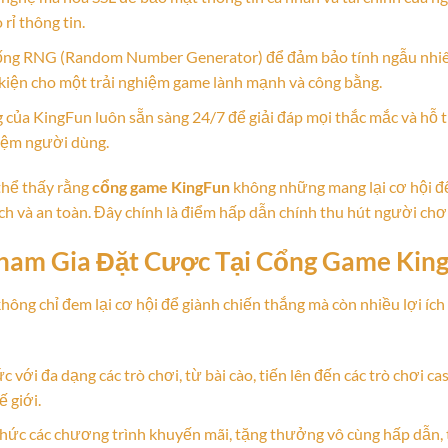
rỉ thông tin.
ống RNG (Random Number Generator) để đảm bảo tính ngẫu nhiên
u kiện cho một trải nghiệm game lành mạnh và công bằng.
 của KingFun luôn sẵn sàng 24/7 để giải đáp mọi thắc mắc và hỗ t
iệm người dùng.
 thể thấy rằng
cổng game KingFun
không những mang lại cơ hội đ
 và an toàn. Đây chính là điểm hấp dẫn chính thu hút người chơi 
Tham Gia Đặt Cược Tại
Cổng Game Kin
hông chỉ đem lại cơ hội để giành chiến thắng mà còn nhiều lợi ích
 với đa dạng các trò chơi, từ bài cào, tiến lên đến các trò chơi c
ế giới.
ức các chương trình khuyến mãi, tặng thưởng vô cùng hấp dẫn, t