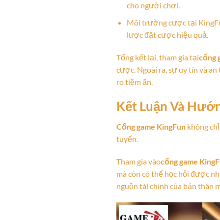
cho người chơi.
Môi trường cược tại KingFun
lược đặt cược hiệu quả.
Tổng kết lại, tham gia tại
cổng 
cược. Ngoài ra, sự uy tín và an
ro tiềm ẩn.
Kết Luận Và Hướn
Cổng game KingFun
không chỉ 
tuyến.
Tham gia vào
cổng game King
mà còn có thể học hỏi được nh
nguồn tài chính của bản thân 