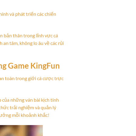
ính và phát triển các chiến
n bản thân trong lĩnh vực cá
 an tâm, không lo âu về các rủi
ng Game KingFun
an toàn trong giới cá cược trực
 của những ván bài kịch tính
thức trải nghiệm và quản lý
 hưởng mỗi khoảnh khắc!