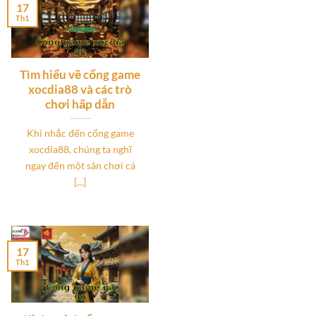
17
Th1
Tìm hiểu về cổng game
xocdia88 và các trò
chơi hấp dẫn
Khi nhắc đến cổng game
xocdia88, chúng ta nghĩ
ngay đến một sân chơi cá
[...]
17
Th1