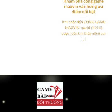
Khám phá cổng game
maxvin và những ưu
điểm nổi bật
Khi nhắc đến CỔNG GAME
MAXVIN, người chơi cá
cược luôn tìm thấy niềm vui
[...]