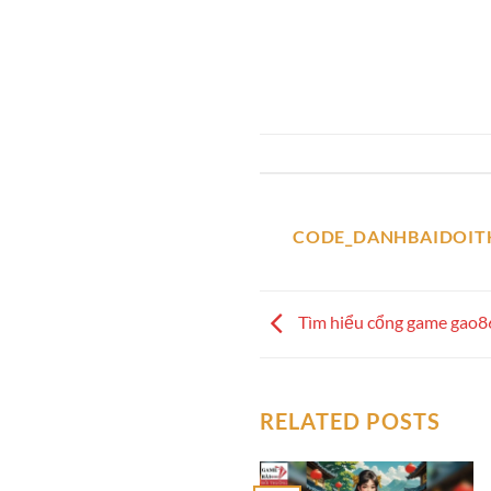
CODE_DANHBAIDOI
Tìm hiểu cổng game gao86
RELATED POSTS