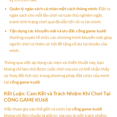
Quản lý ngân sách cá nhân một cách thông minh:
Đặt ra
ngân sách cho mỗi lần chơi và tuân thủ nghiêm ngặt,
tránh tình trạng chơi quá đà dẫn tới rủi ro tài chính.
Tận dụng các khuyến mãi và ưu đãi:
cổng game ku68
thường xuyên tổ chức các chương trình khuyến mãi, giúp
người chơi có thêm cơ hội để tăng số dư tài khoản của
mình.
Thông qua việc áp dụng các mẹo và chiến thuật này, bạn
không chỉ làm chủ được cuộc chơi mà còn có thể nhận thấy
sự thay đổi tích cực trong phương pháp đặt cược của mình
tại
cổng game ku68
.
Kết Luận: Cam Kết và Trách Nhiệm Khi Chơi Tại
CỔNG GAME KU68
Việc tham gia vào thế giới cá cược tại
cổng game ku68
không chỉ đơn thuần là giải trí, mà còn là một trách nhiệm.