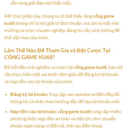
sẵn sàng giải đáp mọi thắc mắc.
Kết thúc phần này, chúng ta có thể thấy rằng
cổng game
ku68
không chỉ là nơi giải trí đơn thuần, mà còn là một môi
trường cá cược chuyên nghiệp, đáng tin cậy và lý tưởng để
thử vận may của mình.
Làm Thế Nào Để Tham Gia và Đặt Cược Tại
CỔNG GAME KU68
?
Để bắt đầu trải nghiệm cá cược tại
cổng game ku68
, bạn chỉ
cần thực hiện một vài bước đơn giản để đăng ký tài khoản
và nạp tiền vào tài khoản của mình.
Đăng ký tài khoản:
Truy cập vào website và điền đầy đủ
thông tin cá nhân theo hướng dẫn để tạo tài khoản mới.
Nạp tiền vào tài khoản:
cổng game ku68
cung cấp nhiều
phương thức nạp tiền an toàn và tiện lợi, như chuyển
khoản ngân hàng, ví điện tử, thẻ cào điện thoại.