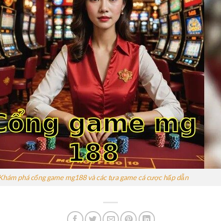
Khám phá cổng game mg188 và các tựa game cá cược hấp dẫn