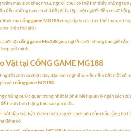
 trăm máy slot khác nhau, người chơi có thể tìm thấy những tựa 
n đến những máy có chủ đề phức tạp, mọi người đều có cơ hội gi
ực khác mà
cổng game MG188
cung cấp là cá cược thể thao, nơi n
 nơi trên thế giới.
ò chơi tại
cổng game MG188
giúp người chơi không bao giờ cảm 
hù hợp với mình.
o Vặt tại
CỔNG GAME MG188
t người chơi cá cược dày dạn kinh nghiệm, việc nắm bắt một số m
 gia vào
cổng game MG188
.
ng những bước quan trọng nhất là phải biết quản lý ngân sách của
 để tránh tình trạng tiêu xài quá mức.
hi bắt đầu bất kỳ trò chơi nào, người chơi nên đảm bảo rằng họ hi
ng đáng có.
khuyến mãi:
cổng game MG188
thường xuyên cung cấp các chương