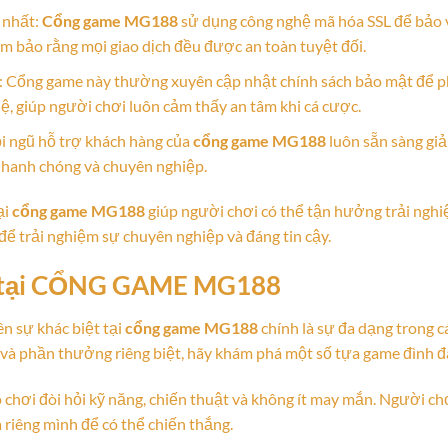
 nhất:
Cổng game MG188
sử dụng công nghệ mã hóa SSL để bảo v
ảm bảo rằng mọi giao dịch đều được an toàn tuyệt đối.
g: Cổng game này thường xuyên cập nhật chính sách bảo mật để p
ệ, giúp người chơi luôn cảm thấy an tâm khi cá cược.
i ngũ hỗ trợ khách hàng của
cổng game MG188
luôn sẵn sàng giả
nhanh chóng và chuyên nghiệp.
ại
cổng game MG188
giúp người chơi có thể tận hưởng trải nghi
để trải nghiệm sự chuyên nghiệp và đáng tin cậy.
tại
CỔNG GAME MG188
n sự khác biệt tại
cổng game MG188
chính là sự đa dạng trong cá
và phần thưởng riêng biệt, hãy khám phá một số tựa game đình đ
ò chơi đòi hỏi kỹ năng, chiến thuật và không ít may mắn. Người chơ
a riêng mình để có thể chiến thắng.