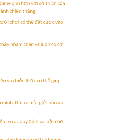
game phù hợp với sở thích của
ành chiến thắng.
gười chơi có thể đặt cược vào
thấy nhàm chán và luôn có cơ
ẹo và chiến lược có thể giúp
 mình. Đặt ra một giới hạn và
ểu rõ các quy định và luật chơi
 trình khuyến mãi và bonus.