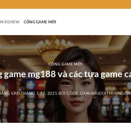
IN REVIEW
CỔNG GAME MỚI
CỔNG GAME MỚI
 game mg188 và các tựa game c
ĐĂNG VÀO
THÁNG 1 17, 2025
BỞI
CODE_DANHBAIDOITHUONGON