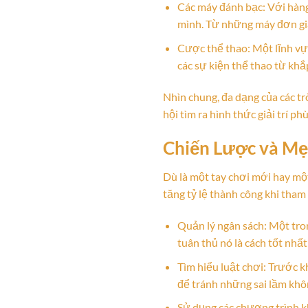
Các máy đánh bạc: Với hàng
mình. Từ những máy đơn giả
Cược thể thao: Một lĩnh v
các sự kiện thể thao từ khắp
Nhìn chung, đa dạng của các tr
hội tìm ra hình thức giải trí p
Chiến Lược và Mẹ
Dù là một tay chơi mới hay mộ
tăng tỷ lệ thành công khi tham
Quản lý ngân sách: Một tro
tuân thủ nó là cách tốt nhất
Tìm hiểu luật chơi: Trước k
để tránh những sai lầm khô
Sử dụng các chương trình 