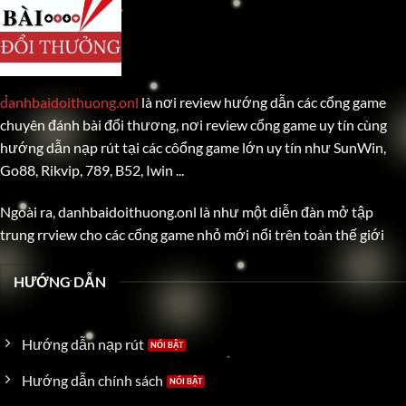
danhbaidoithuong.onl
là nơi review hướng dẫn các cổng game
chuyên đánh bài đổi thương, nơi review cổng game uy tín cùng
hướng dẫn nạp rút tại các côổng game lớn uy tín như SunWin,
Go88, Rikvip, 789, B52, Iwin ...
Ngoài ra, danhbaidoithuong.onl là như một diễn đàn mở tập
trung rrview cho các cổng game nhỏ mới nổi trên toàn thế giới
HƯỚNG DẪN
Hướng dẫn nạp rút
Hướng dẫn chính sách