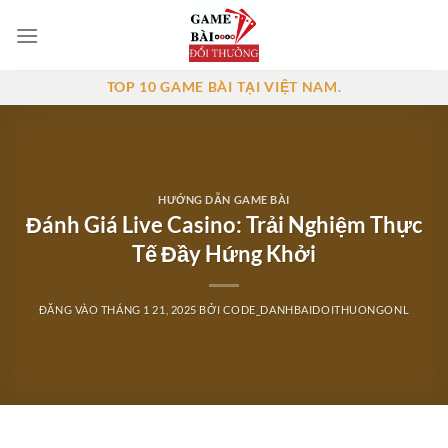
Bỏ
qua
nội
dung
TOP 10 GAME BÀI TẠI VIỆT NAM.
HƯỚNG DẪN GAME BÀI
Đánh Giá Live Casino: Trải Nghiệm Thực
Tế Đầy Hứng Khởi
ĐĂNG VÀO
THÁNG 1 21, 2025
BỞI
CODE_DANHBAIDOITHUONGONL