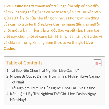
Live Casino
đã trở thành một trải nghiệm hấp dẫn và đầy
cảm xúc trong thế giới cá cược trực tuyến. Với sự kết hợp
giữa sự tiện lợi của nền tảng online và không khí sôi động
của casino truyền thống,
Live Casino
mang đến cho người
chơi một trải nghiệm giải trí độc đáo và bất tận. Trong bài
viết này, chúng tôi sẽ cùng bạn khám phá những điều thú vị
và chia sẻ những kinh nghiệm thực tế về thế giới
Live
Casino
.
Table of Contents
Tại Sao Nên Chọn Trải Nghiệm Live Casino?
Những Bí Quyết Để Tận Hưởng Trải Nghiệm Live Casino
Tốt Nhất
Trải Nghiệm Thực Tế Của Người Chơi Tại Live Casino
Kết Luận: Hãy Trải Nghiệm Thế Giới Live Casino Ngay
Hôm Nay!