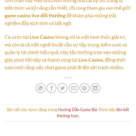
tinh thần này. Hãy lựa chọn những nhà cái uy tín, trang bị
kiến thức và kỹ năng cần thiết, rồi cùng tham gia vào thế giới
game casino live đổi thưởng
để khám phá những trải
nghiệm đầy kịch tính và bất ngờ.
Cá cược tại
Live Casino
không chỉ là một hình thức giải trí,
mà còn là cả một nghệ thuật cần sự tập trung, kiểm soát và
quản lý tài chính hiệu quả. Hãy tận hưởng trọn vẹn những
giây phút hồi hộp và thành công tại
Live Casino
, đồng thời
luôn nhớ rằng việc chơi game phải đi đôi với trách nhiệm.
Bài viết này được đăng trong
Hướng Dẫn Game Bài
. Đánh dấu
liên kết
thường trực
.