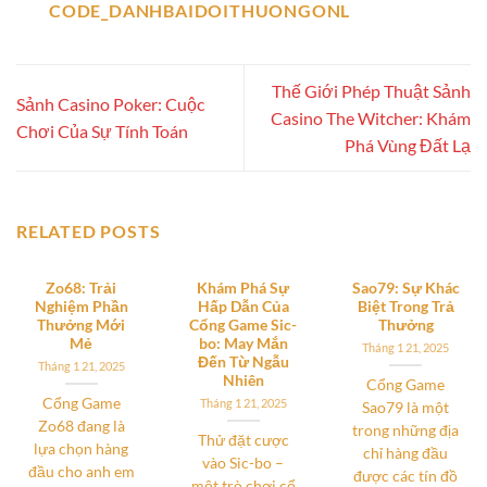
CODE_DANHBAIDOITHUONGONL
Thế Giới Phép Thuật Sảnh
Sảnh Casino Poker: Cuộc
Casino The Witcher: Khám
Chơi Của Sự Tính Toán
Phá Vùng Đất Lạ
RELATED POSTS
Zo68: Trải
Khám Phá Sự
Sao79: Sự Khác
Nghiệm Phần
Hấp Dẫn Của
Biệt Trong Trả
Thưởng Mới
Cổng Game Sic-
Thưởng
Mẻ
bo: May Mắn
Tháng 1 21, 2025
Đến Từ Ngẫu
Tháng 1 21, 2025
Nhiên
Cổng Game
Cổng Game
Tháng 1 21, 2025
Sao79 là một
Zo68 đang là
trong những địa
Thử đặt cược
lựa chọn hàng
chỉ hàng đầu
vào Sic-bo –
đầu cho anh em
được các tín đồ
một trò chơi cổ