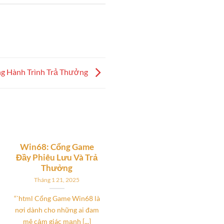
ng Hành Trình Trả Thưởng
Win68: Cổng Game
Đầy Phiêu Lưu Và Trả
Thưởng
Tháng 1 21, 2025
“`html Cổng Game Win68 là
nơi dành cho những ai đam
mê cảm giác mạnh [...]