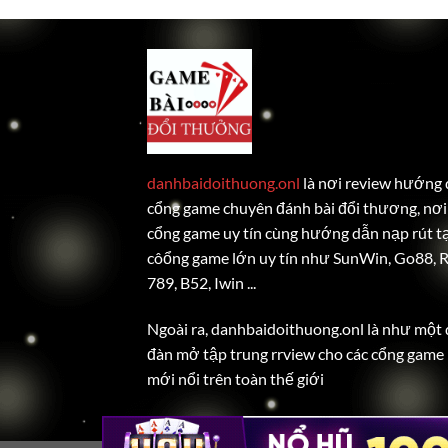
danhbaidoithuong.onl
là nơi review hướng 
cổng game chuyên đánh bài đổi thương, nơi
cổng game uy tín cùng hướng dẫn nạp rút tạ
côổng game lớn uy tín như SunWin, Go88, R
789, B52, Iwin ...
Ngoài ra, danhbaidoithuong.onl là như một 
đàn mở tập trung rrview cho các cổng game
mới nổi trên toàn thế giới