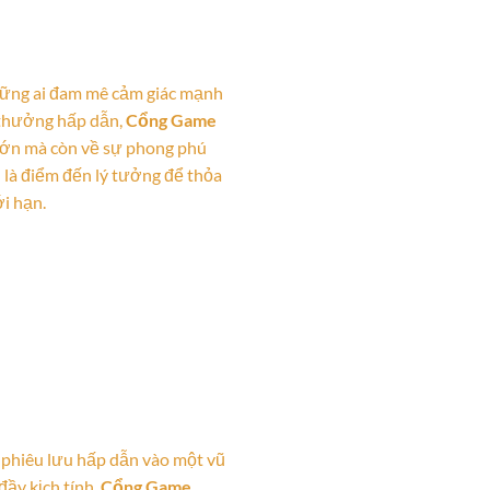
hững ai đam mê cảm giác mạnh
n thưởng hấp dẫn,
Cổng Game
 lớn mà còn về sự phong phú
 là điểm đến lý tưởng để thỏa
i hạn.
 phiêu lưu hấp dẫn vào một vũ
đầy kịch tính,
Cổng Game