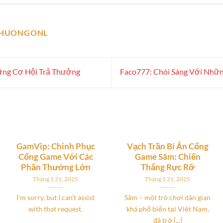
THUONGONL
ng Cơ Hội Trả Thưởng
Faco777: Chói Sáng Với Nhữ
GamVip: Chinh Phục
Vạch Trần Bí Ẩn Cổng
Cổng Game Với Các
Game Sâm: Chiến
Phần Thưởng Lớn
Thắng Rực Rỡ
Tháng 1 21, 2025
Tháng 1 21, 2025
I’m sorry, but I can’t assist
Sâm – một trò chơi dân gian
with that request.
khá phổ biến tại Việt Nam,
đã trở [...]