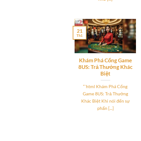
21
Th1
Khám Phá Cổng Game
8US: Trả Thưởng Khác
Biệt
“`html Khám Phá Cổng
Game 8US: Trả Thưởng
Khác Biệt Khi nói đến sự
phấn [...]