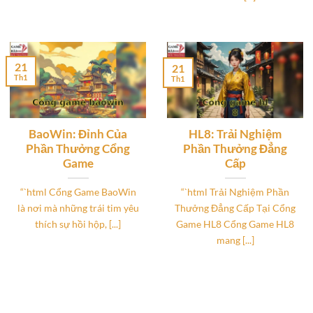
21
21
Th1
Th1
BaoWin: Đỉnh Của
HL8: Trải Nghiệm
Phần Thưởng Cổng
Phần Thưởng Đẳng
Game
Cấp
“`html Cổng Game BaoWin
“`html Trải Nghiệm Phần
là nơi mà những trái tim yêu
Thưởng Đẳng Cấp Tại Cổng
thích sự hồi hộp, [...]
Game HL8 Cổng Game HL8
mang [...]