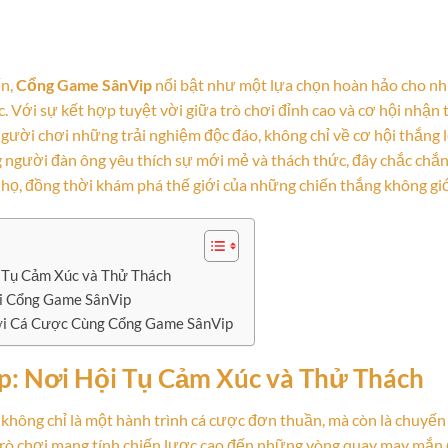
ến,
Cổng Game SânVip
nổi bật như một lựa chọn hoàn hảo cho n
c. Với sự kết hợp tuyệt vời giữa trò chơi đỉnh cao và cơ hội nhậ
gười chơi những trải nghiệm độc đáo, không chỉ về cơ hội thắng
g người đàn ông yêu thích sự mới mẻ và thách thức, đây chắc chắn
ọ, đồng thời khám phá thế giới của những chiến thắng không giớ
 Tụ Cảm Xúc và Thử Thách
i Cổng Game SânVip
ới Cá Cược Cùng Cổng Game SânVip
: Nơi Hội Tụ Cảm Xúc và Thử Thách
không chỉ là một hành trình cá cược đơn thuần, mà còn là chuyến
 trò chơi mang tính chiến lược cao đến những vòng quay may mắn 