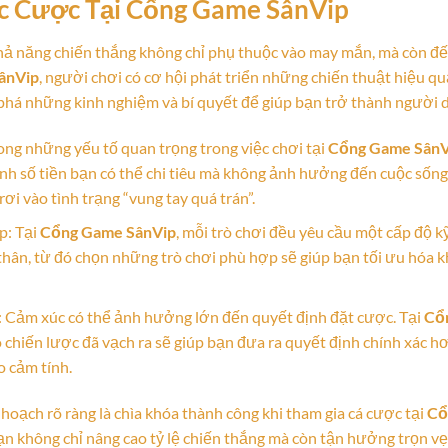
c Cược Tại Cổng Game SânVip
khả năng chiến thắng không chỉ phụ thuộc vào may mắn, mà còn đ
ânVip
, người chơi có cơ hội phát triển những chiến thuật hiệu qu
há những kinh nghiệm và bí quyết để giúp bạn trở thành người d
ng những yếu tố quan trọng trong việc chơi tại
Cổng Game SânV
ịnh số tiền bạn có thể chi tiêu mà không ảnh hưởng đến cuộc sống
ơi vào tình trạng “vung tay quá trán”.
p: Tại
Cổng Game SânVip
, mỗi trò chơi đều yêu cầu một cấp độ 
hân, từ đó chọn những trò chơi phù hợp sẽ giúp bạn tối ưu hóa k
: Cảm xúc có thể ảnh hưởng lớn đến quyết định đặt cược. Tại
Cổ
o chiến lược đã vạch ra sẽ giúp bạn đưa ra quyết định chính xác hơ
o cảm tính.
 hoạch rõ ràng là chìa khóa thành công khi tham gia cá cược tại
Cổ
ạn không chỉ nâng cao tỷ lệ chiến thắng mà còn tận hưởng trọn v