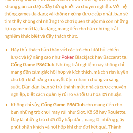
không gian cá cược đầy hứng khởi và chuyên nghiệp. Với hệ
thống games đa dạng và không ngừng được cập nhật, bạn sẽ
tìm thấy không chỉ những trò chơi quen thuộc mà còn những
tựa game mới lạ, đa dạng, mang đến cho bạn những trải
nghiệm khác biệt và đầy thách thức.
Hãy thử thách bản thân với các trò chơi đòi hỏi chiến
lược và kỹ năng cao như
Poker
, Blackjack hay Baccarat tại
Cổng Game P86Club
. Những trải nghiệm này không chỉ
mang đến cảm giác hồi hộp và kích thích, mà còn rèn luyện
cho bạn khả năng ra quyết định nhanh chóng và sáng
suốt. Dần dần, bạn sẽ trở thành một nhà cá cược chuyên
nghiệp, biết cách quản lý rủi ro và tối ưu hóa lợi nhuận.
Không chỉ vậy,
Cổng Game P86Club
còn mang đến cho
bạn những trò chơi may rủi như Slot, Xổ Số hay Roulette.
Đây là những trò chơi đầy hấp dẫn, mang lại những giây
phút phấn khích và hồi hộp khi chờ đợi kết quả. Thành