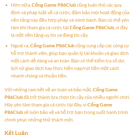
Hơn nữa,
Cổng Game P86Club
cũng tuân thủ các quy
định và pháp luật về cá cược, đảm bảo mọi hoạt động của
nền tảng này đều hợp pháp và minh bạch. Bạn có thể yên
tâm khi tham gia cá cược tại
Cổng Game P86Club
, vì đây
là một nền tảng uy tín và đáng tin cậy.
Ngoài ra,
Cổng Game P86Club
cũng cung cấp các công cụ
hỗ trợ thành viên, giúp bạn quản lý tài khoản và giao dịch
một cách dễ dàng và an toàn. Bạn có thể kiểm tra số dư,
lịch sử giao dịch hay thực hiện nạp/rút tiền một cách
nhanh chóng và thuận tiện.
Với những cam kết về an toàn và bảo mật,
Cổng Game
P86Club
đã trở thành lựa chọn tin cậy của nhiều người chơi.
Hãy yên tâm tham gia cá cược tại đây, vì
Cổng Game
P86Club
sẽ luôn bảo vệ và hỗ trợ bạn trong suốt hành trình
chinh phục những thử thách mới.
Kết Luận