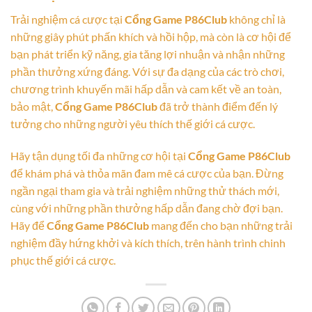
Trải nghiệm cá cược tại
Cổng Game P86Club
không chỉ là
những giây phút phấn khích và hồi hộp, mà còn là cơ hội để
bạn phát triển kỹ năng, gia tăng lợi nhuận và nhận những
phần thưởng xứng đáng. Với sự đa dạng của các trò chơi,
chương trình khuyến mãi hấp dẫn và cam kết về an toàn,
bảo mật,
Cổng Game P86Club
đã trở thành điểm đến lý
tưởng cho những người yêu thích thế giới cá cược.
Hãy tận dụng tối đa những cơ hội tại
Cổng Game P86Club
để khám phá và thỏa mãn đam mê cá cược của bạn. Đừng
ngần ngại tham gia và trải nghiệm những thử thách mới,
cùng với những phần thưởng hấp dẫn đang chờ đợi bạn.
Hãy để
Cổng Game P86Club
mang đến cho bạn những trải
nghiệm đầy hứng khởi và kích thích, trên hành trình chinh
phục thế giới cá cược.