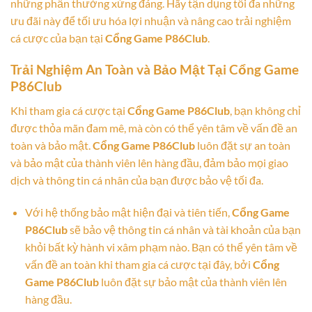
những phần thưởng xứng đáng. Hãy tận dụng tối đa những
ưu đãi này để tối ưu hóa lợi nhuận và nâng cao trải nghiệm
cá cược của bạn tại
Cổng Game P86Club
.
Trải Nghiệm An Toàn và Bảo Mật Tại
Cổng Game
P86Club
Khi tham gia cá cược tại
Cổng Game P86Club
, bạn không chỉ
được thỏa mãn đam mê, mà còn có thể yên tâm về vấn đề an
toàn và bảo mật.
Cổng Game P86Club
luôn đặt sự an toàn
và bảo mật của thành viên lên hàng đầu, đảm bảo mọi giao
dịch và thông tin cá nhân của bạn được bảo vệ tối đa.
Với hệ thống bảo mật hiện đại và tiên tiến,
Cổng Game
P86Club
sẽ bảo vệ thông tin cá nhân và tài khoản của bạn
khỏi bất kỳ hành vi xâm phạm nào. Bạn có thể yên tâm về
vấn đề an toàn khi tham gia cá cược tại đây, bởi
Cổng
Game P86Club
luôn đặt sự bảo mật của thành viên lên
hàng đầu.