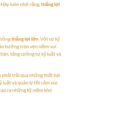
. Hãy luôn nhớ rằng,
thắng lợi
 những
thắng lợi lớn
. Với sự kỷ
tận hưởng trọn vẹn niềm vui
thân, tăng cường tự kỷ luật và
 phải trải qua những thất bại
kỷ luật và quản lý tốt cảm xúc
tạo ra những kỷ niệm khó