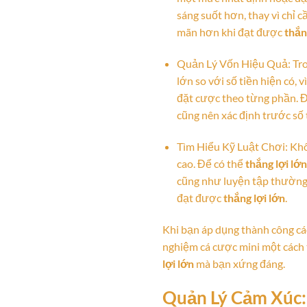
sáng suốt hơn, thay vì chỉ c
mãn hơn khi đạt được
thắn
Quản Lý Vốn Hiệu Quả: Tron
lớn so với số tiền hiện có, 
đặt cược theo từng phần. Đi
cũng nên xác định trước số 
Tìm Hiểu Kỹ Luật Chơi: Khô
cao. Để có thể
thắng lợi lớn
cũng như luyện tập thường x
đạt được
thắng lợi lớn
.
Khi bạn áp dụng thành công các
nghiệm cá cược mini một cách t
lợi lớn
mà bạn xứng đáng.
Quản Lý Cảm Xúc: