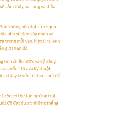
 sẽ cảm thấy hài lòng và thỏa
. Bạn không nên đặt cược quá
chia nhỏ số tiền của mình và
lớn
trong mỗi ván. Ngoài ra, bạn
ến giới hạn đó.
g tính chiến lược và kỹ năng
các chiến lược và kỹ thuật,
, vì đây là yếu tố then chốt để
à còn có thể tận hưởng trải
ỷ luật để đạt được những
thắng