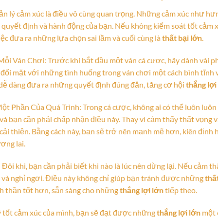
uản lý cảm xúc là điều vô cùng quan trọng. Những cảm xúc như hưn
quyết định và hành động của bạn. Nếu không kiểm soát tốt cảm xú
iệc đưa ra những lựa chọn sai lầm và cuối cùng là
thất bại lớn
.
i Ván Chơi: Trước khi bắt đầu một ván cá cược, hãy dành vài phú
 đối mặt với những tình huống trong ván chơi một cách bình tĩnh 
 dễ dàng đưa ra những quyết định đúng đắn, tăng cơ hội
thắng lợi
t Phần Của Quá Trình: Trong cá cược, không ai có thể luôn luôn
và bạn cần phải chấp nhận điều này. Thay vì cảm thấy thất vọng v
à cải thiện. Bằng cách này, bạn sẽ trở nên mạnh mẽ hơn, kiên định
ơng lai.
Đôi khi, bạn cần phải biết khi nào là lúc nên dừng lại. Nếu cảm t
i và nghỉ ngơi. Điều này không chỉ giúp bạn tránh được những
thấ
tinh thần tốt hơn, sẵn sàng cho những
thắng lợi lớn
tiếp theo.
ý tốt cảm xúc của mình, bạn sẽ đạt được những
thắng lợi lớn
một 