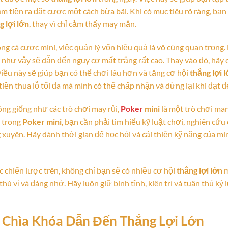
ầm tiền ra đặt cược một cách bừa bãi. Khi có mục tiêu rõ ràng, bạn
g lợi lớn
, thay vì chỉ cảm thấy may mắn.
g cá cược mini, việc quản lý vốn hiệu quả là vô cùng quan trọng
vì như vậy sẽ dẫn đến nguy cơ mất trắng rất cao. Thay vào đó, hãy 
ều này sẽ giúp bạn có thể chơi lâu hơn và tăng cơ hội
thắng lợi 
tiền thua lỗ tối đa mà mình có thể chấp nhận và dừng lại khi đạt đ
ng giống như các trò chơi may rủi,
Poker
mini
là một trò chơi man
trong
Poker mini
, bạn cần phải tìm hiểu kỹ luật chơi, nghiên cứu 
uyên. Hãy dành thời gian để học hỏi và cải thiện kỹ năng của mình
 chiến lược trên, không chỉ bạn sẽ có nhiều cơ hội
thắng lợi lớn
m
hú vị và đáng nhớ. Hãy luôn giữ bình tĩnh, kiên trì và tuân thủ k
 Chìa Khóa Dẫn Đến Thắng Lợi Lớn