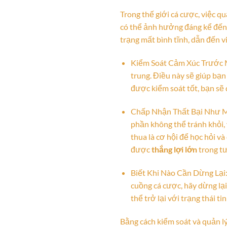
Trong thế giới cá cược, việc q
có thể ảnh hưởng đáng kể đến 
trạng mất bình tĩnh, dẫn đến v
Kiểm Soát Cảm Xúc Trước Mỗ
trung. Điều này sẽ giúp bạn
được kiểm soát tốt, bạn sẽ
Chấp Nhận Thất Bại Như Mộ
phần không thể tránh khỏi, 
thua là cơ hội để học hỏi v
được
thắng lợi lớn
trong tư
Biết Khi Nào Cần Dừng Lại: 
cuồng cá cược, hãy dừng lạ
thể trở lại với trạng thái 
Bằng cách kiểm soát và quản l