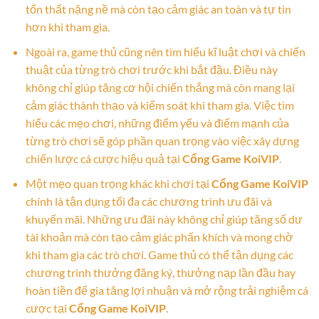
tổn thất nặng nề mà còn tạo cảm giác an toàn và tự tin
hơn khi tham gia.
Ngoài ra, game thủ cũng nên tìm hiểu kĩ luật chơi và chiến
thuật của từng trò chơi trước khi bắt đầu. Điều này
không chỉ giúp tăng cơ hội chiến thắng mà còn mang lại
cảm giác thành thạo và kiểm soát khi tham gia. Việc tìm
hiểu các mẹo chơi, những điểm yếu và điểm mạnh của
từng trò chơi sẽ góp phần quan trọng vào việc xây dựng
chiến lược cá cược hiệu quả tại
Cổng Game KoiVIP
.
Một mẹo quan trọng khác khi chơi tại
Cổng Game KoiVIP
chính là tận dụng tối đa các chương trình ưu đãi và
khuyến mãi. Những ưu đãi này không chỉ giúp tăng số dư
tài khoản mà còn tạo cảm giác phấn khích và mong chờ
khi tham gia các trò chơi. Game thủ có thể tận dụng các
chương trình thưởng đăng ký, thưởng nạp lần đầu hay
hoàn tiền để gia tăng lợi nhuận và mở rộng trải nghiệm cá
cược tại
Cổng Game KoiVIP
.