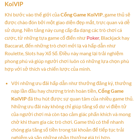
KoiVIP
Khi bước vào thế giới của
Cổng Game KoiVIP
, game thủ sẽ
được chào đón bởi một giao diện đẹp mắt, trực quan và dễ
sử dụng. Nền tảng này cung cấp đa dạng các trò chơi cá
cược, từ những tựa game cổ điển như
Poker
, Blackjack hay
Baccarat, đến những trò chơi mới lạ và hấp dẫn như
Roulette, Slots hay Xổ Số. Điều này mang lại trải nghiệm
phong phú và giúp người chơi luôn có những lựa chọn phù
hợp với sở thích và chiến lược của mình.
Với những ưu đãi hấp dẫn như thưởng đăng ký, thưởng
nạp lần đầu hay chương trình hoàn tiền,
Cổng Game
KoiVIP
đã thu hút được sự quan tâm của nhiều game thủ.
Những ưu đãi này không chỉ giúp tăng số dư ví điện tử
của người chơi mà còn tạo cảm giác phấn khích và mong
chờ khi tham gia các trò chơi. Game thủ có thể nhanh
chóng gia tăng số tiền trong tài khoản để tiếp tục trải
nghiệm và săn những phần thưởng giá trị hơn.