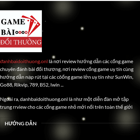
danhbaidoithuong.onl
là nơi review hướng dẫn các cổng game
chuyên đánh bài đổi thương, nơi review cổng game uy tín cùng
hướng dẫn nạp rút tại các côổng game lớn uy tín như SunWin,
Go88, Rikvip, 789, B52, Iwin ...
Ngoài ra, danhbaidoithuong.onl là như một diễn đàn mở tập
trung rrview cho các cổng game nhỏ mới nổi trên toàn thế giới
HƯỚNG DẪN