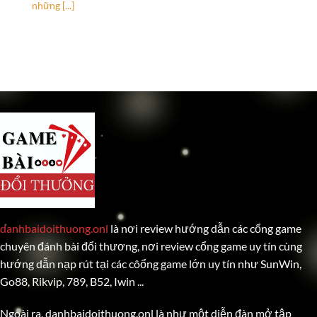
những [...]
danhbaidoithuong.onl
là nơi review hướng dẫn các cổng game
chuyên đánh bài đổi thương, nơi review cổng game uy tín cùng
hướng dẫn nạp rút tại các côổng game lớn uy tín như SunWin,
Go88, Rikvip, 789, B52, Iwin ...
Ngoài ra, danhbaidoithuong.onl là như một diễn đàn mở tập