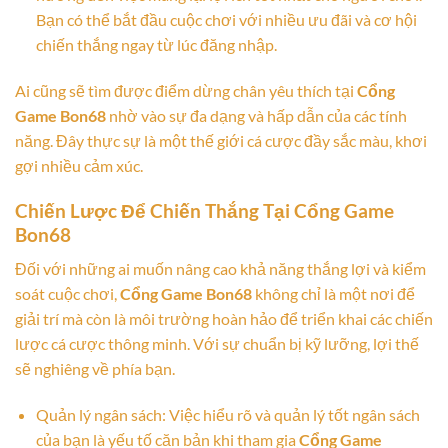
Bạn có thể bắt đầu cuộc chơi với nhiều ưu đãi và cơ hội
chiến thắng ngay từ lúc đăng nhập.
Ai cũng sẽ tìm được điểm dừng chân yêu thích tại
Cổng
Game Bon68
nhờ vào sự đa dạng và hấp dẫn của các tính
năng. Đây thực sự là một thế giới cá cược đầy sắc màu, khơi
gợi nhiều cảm xúc.
Chiến Lược Để Chiến Thắng Tại Cổng Game
Bon68
Đối với những ai muốn nâng cao khả năng thắng lợi và kiểm
soát cuộc chơi,
Cổng Game Bon68
không chỉ là một nơi để
giải trí mà còn là môi trường hoàn hảo để triển khai các chiến
lược cá cược thông minh. Với sự chuẩn bị kỹ lưỡng, lợi thế
sẽ nghiêng về phía bạn.
Quản lý ngân sách: Việc hiểu rõ và quản lý tốt ngân sách
của bạn là yếu tố căn bản khi tham gia
Cổng Game