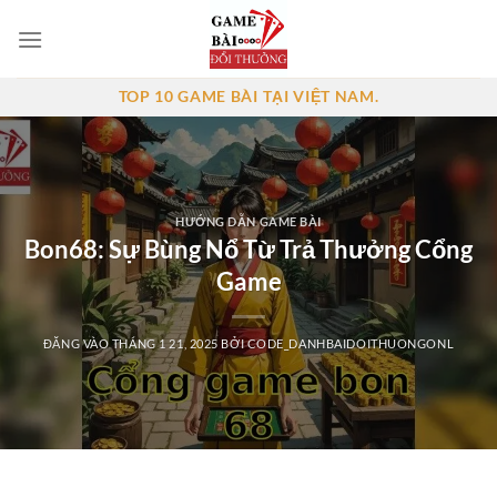
Bỏ
qua
nội
dung
TOP 10 GAME BÀI TẠI VIỆT NAM.
HƯỚNG DẪN GAME BÀI
Bon68: Sự Bùng Nổ Từ Trả Thưởng Cổng
Game
ĐĂNG VÀO
THÁNG 1 21, 2025
BỞI
CODE_DANHBAIDOITHUONGONL