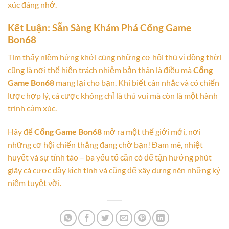
xúc đáng nhớ.
Kết Luận: Sẵn Sàng Khám Phá Cổng Game
Bon68
Tìm thấy niềm hứng khởi cùng những cơ hội thú vị đồng thời
cũng là nơi thể hiện trách nhiệm bản thân là điều mà
Cổng
Game Bon68
mang lại cho bạn. Khi biết cân nhắc và có chiến
lược hợp lý, cá cược không chỉ là thú vui mà còn là một hành
trình cảm xúc.
Hãy để
Cổng Game Bon68
mở ra một thế giới mới, nơi
những cơ hội chiến thắng đang chờ bạn! Đam mê, nhiệt
huyết và sự tỉnh táo – ba yếu tố cần có để tận hưởng phút
giây cá cược đầy kịch tính và cũng để xây dựng nên những kỷ
niệm tuyệt vời.