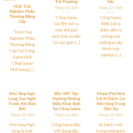
Trả Thưởng
Sắc
HL8: Trải
Tháng 1 21, 2025
Tháng 1 21, 2025
Nghiệm Phần
Thưởng Đẳng
Cổng Game
Cổng Game
Cấp
Go789 mở ra
RI8Club là
một thế giới
điểm đến lý
“`html Trải
kịch tính và đẩy
tưởng cho
Nghiệm Phần
lùi mọi giới [...]
những ai yêu
Thưởng Đẳng
thích trải
Cấp Tại Cổng
nghiệm [...]
Game HL8
Cổng Game
HL8 mang [...]
Kho Tàng Ngũ
Bốc VIP: Tận
Khám Phá Nhà
Long: Suy Nghĩ
Hưởng Những
Cái Xì Dách: Cơ
Trước Khi Đào
Điều Khác Biệt
Hội Vàng Trong
Bới
Tại Cổng Game
Tầm Tay
Tháng 1 21, 2025
Tháng 1 21, 2025
Tháng 1 21, 2025
Kho tàng Ngũ
Cổng Game Bốc
Xì Dách, một
long là một
VIP đang dần
trong những trò