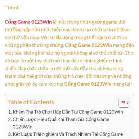
“`html
Cổng Game 0123Win
là một trong những cổng game đổi
thưởng hấp dẫn nhất hiện nay dành cho những tín đồ đam
mê thử vận may. Với sự đa dạng trong thể loại trò chơi và
những phần thưởng khủng,
Cổng Game 0123Win
mang đến
một bầu không khí hào hứng mà không ai có thể chối từ. Cho
dù bạn là một tay chơi mới hay đã có kinh nghiệm chinh
chiến, đây chắc chắn là nơi thử sức đầy thú vị. Hãy cùng
khám phá thế giới của những trò chơi đổi thưởng và những
phút giây vỡ òa cảm xúc mà
Cổng Game 0123Win
mang lại!
Table of Contents
Khám Phá Trò Chơi Hấp Dẫn Tại Cổng Game 0123Win
Chiến Lược Hiệu Quả Khi Tham Gia Cổng Game
0123Win
Kết Luận: Trải Nghiệm Và Trách Nhiệm Tại Cổng Game