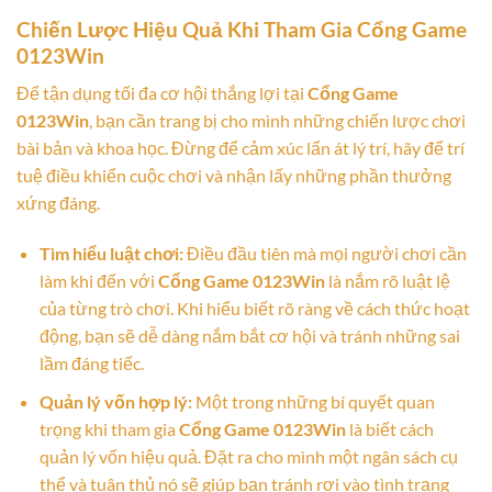
Chiến Lược Hiệu Quả Khi Tham Gia Cổng Game
0123Win
Để tận dụng tối đa cơ hội thắng lợi tại
Cổng Game
0123Win
, bạn cần trang bị cho mình những chiến lược chơi
bài bản và khoa học. Đừng để cảm xúc lấn át lý trí, hãy để trí
tuệ điều khiển cuộc chơi và nhận lấy những phần thưởng
xứng đáng.
Tìm hiểu luật chơi:
Điều đầu tiên mà mọi người chơi cần
làm khi đến với
Cổng Game 0123Win
là nắm rõ luật lệ
của từng trò chơi. Khi hiểu biết rõ ràng về cách thức hoạt
động, bạn sẽ dễ dàng nắm bắt cơ hội và tránh những sai
lầm đáng tiếc.
Quản lý vốn hợp lý:
Một trong những bí quyết quan
trọng khi tham gia
Cổng Game 0123Win
là biết cách
quản lý vốn hiệu quả. Đặt ra cho mình một ngân sách cụ
thể và tuân thủ nó sẽ giúp bạn tránh rơi vào tình trạng