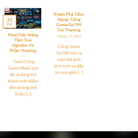
Khám Phá Tiềm
21
Năng: Cổng
Th1
Game Go789
Trả Thưởng
MaxClub: Nâng
Tháng 1 21, 2025
Tầm Trải
Nghiệm Và
Cổng Game
Phần Thưởng
Go789 mở ra
một thế giới
“`html Cổng
kịch tính và đẩy
Game MaxClub
lùi mọi giới [...]
đã và đang trở
thành một điểm
đến không thể
thiếu [...]