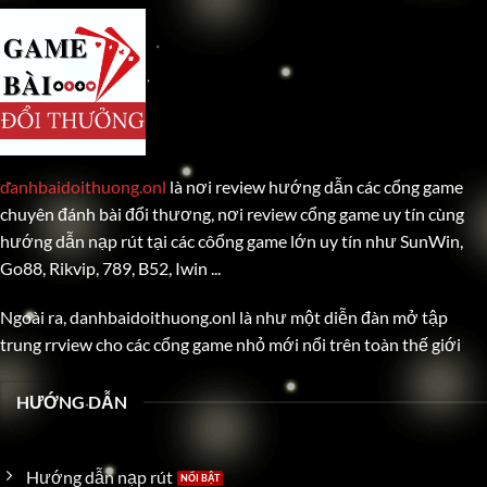
danhbaidoithuong.onl
là nơi review hướng dẫn các cổng game
chuyên đánh bài đổi thương, nơi review cổng game uy tín cùng
hướng dẫn nạp rút tại các côổng game lớn uy tín như SunWin,
Go88, Rikvip, 789, B52, Iwin ...
Ngoài ra, danhbaidoithuong.onl là như một diễn đàn mở tập
trung rrview cho các cổng game nhỏ mới nổi trên toàn thế giới
HƯỚNG DẪN
Hướng dẫn nạp rút