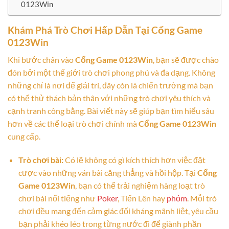
0123Win
Khám Phá Trò Chơi Hấp Dẫn Tại Cổng Game
0123Win
Khi bước chân vào
Cổng Game 0123Win
, bạn sẽ được chào
đón bởi một thế giới trò chơi phong phú và đa dạng. Không
những chỉ là nơi để giải trí, đây còn là chiến trường mà bạn
có thể thử thách bản thân với những trò chơi yêu thích và
cạnh tranh công bằng. Bài viết này sẽ giúp bạn tìm hiểu sâu
hơn về các thể loại trò chơi chính mà
Cổng Game 0123Win
cung cấp.
Trò chơi bài:
Có lẽ không có gì kích thích hơn việc đặt
cược vào những ván bài căng thẳng và hồi hộp. Tại
Cổng
Game 0123Win
, bạn có thể trải nghiệm hàng loạt trò
chơi bài nổi tiếng như
Poker
, Tiến Lên hay
phỏm
. Mỗi trò
chơi đều mang đến cảm giác đối kháng mãnh liệt, yêu cầu
bạn phải khéo léo trong từng nước đi để giành phần