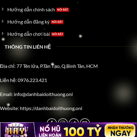
Hướng dẫn chính sách
Hướng dẫn đăng ký
Hướng dẫn chơi bài
THÔNG TIN LIÊN HỆ
Địa chỉ: 77 Tên lửa, P.Tân Tạo, Q.Bình Tân, HCM
Liện hệ: 0976.223.421
Email:
info@danhbaidoithuong.onl
Website: https://danhbaidoithuong.onl
Trang Social chính chủ