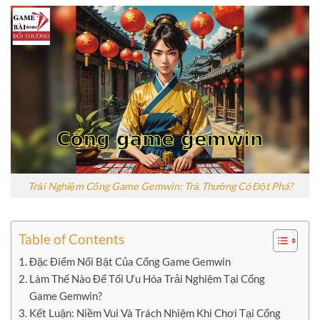
Trải Nghiệm Cổng Game Gemwin: Trả Thưởng Có Đột Phá?
Table of Contents
Đặc Điểm Nổi Bật Của Cổng Game Gemwin
Làm Thế Nào Để Tối Ưu Hóa Trải Nghiệm Tại Cổng
Game Gemwin?
Kết Luận: Niềm Vui Và Trách Nhiệm Khi Chơi Tại Cổng