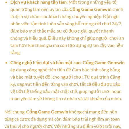
Dịch vụ khách hàng tận tâm
: Một trong những yếu tố
quan trọng làm nên uy tín của
Cổng Game Gemwin
chính
là dịch vụ chăm sóc khách hàng chuyên nghiệp. Đội ngũ
nhân viên tận tình luôn sẵn sàng hỗ trợ người chơi 24/7,
đảm bảo mọi thắc mắc, sự cố được giải quyết nhanh
chóng và hiệu quả. Điều này không chỉ giúp người chơi an
tâm hơn khi tham gia mà còn tạo dựng sự tin cậy vào nền
tảng.
Công nghệ hiện đại và bảo mật cao
:
Cổng Game Gemwin
áp dụng công nghệ tiên tiến để đảm bảo tính công bằng
và bảo mật tuyệt đối cho người chơi. Từ quá trình đăng
ký, nạp/rút tiền đến từng ván chơi, tất cả đều được bảo
vệ bởi hệ thống bảo mật chặt chẽ, giúp người chơi hoàn
toàn yên tâm về thông tin cá nhân và tài khoản của mình.
Nói chung,
Cổng Game Gemwin
không chỉ mang đến nền
tảng cá cược đa dạng mà còn đảm bảo trải nghiệm an toàn
và thú vị cho người chơi. Với những ưu điểm vượt trội này,