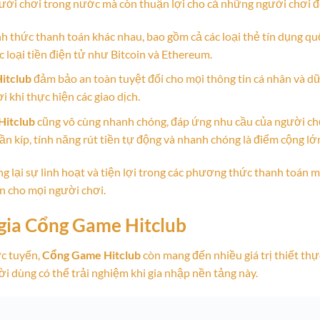
ời chơi trong nước mà còn thuận lợi cho cả những người chơi đế
 thức thanh toán khác nhau, bao gồm cả các loại thẻ tín dụng quố
ác loại tiền điện tử như Bitcoin và Ethereum.
itclub
đảm bảo an toàn tuyệt đối cho mọi thông tin cá nhân và dữ
 khi thực hiện các giao dịch.
Hitclub
cũng vô cùng nhanh chóng, đáp ứng nhu cầu của người ch
n kíp, tính năng rút tiền tự động và nhanh chóng là điểm cộng lớ
g lại sự linh hoạt và tiện lợi trong các phương thức thanh toán 
n cho mọi người chơi.
 gia
Cổng Game Hitclub
ực tuyến,
Cổng Game Hitclub
còn mang đến nhiều giá trị thiết th
i dùng có thể trải nghiệm khi gia nhập nền tảng này.