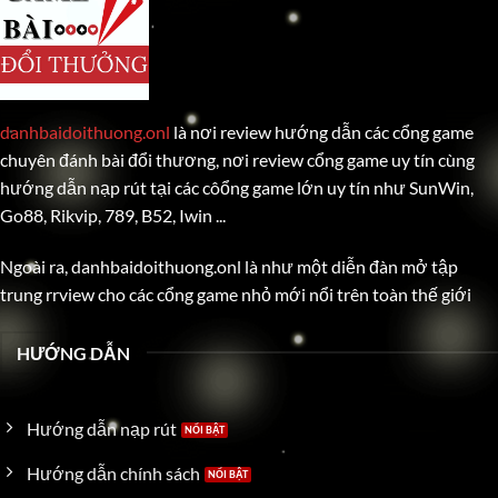
danhbaidoithuong.onl
là nơi review hướng dẫn các cổng game
chuyên đánh bài đổi thương, nơi review cổng game uy tín cùng
hướng dẫn nạp rút tại các côổng game lớn uy tín như SunWin,
Go88, Rikvip, 789, B52, Iwin ...
Ngoài ra, danhbaidoithuong.onl là như một diễn đàn mở tập
trung rrview cho các cổng game nhỏ mới nổi trên toàn thế giới
HƯỚNG DẪN
Hướng dẫn nạp rút
Hướng dẫn chính sách