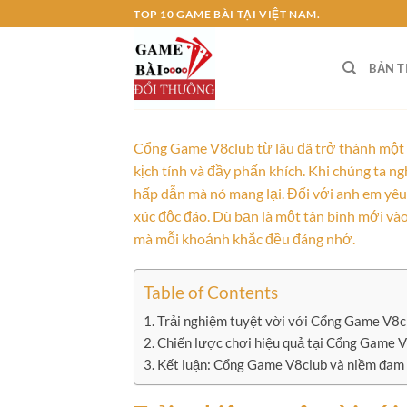
Bỏ
TOP 10 GAME BÀI TẠI VIỆT NAM.
qua
nội
BẢN T
dung
Cổng Game V8club từ lâu đã trở thành một đ
kịch tính và đầy phấn khích. Khi chúng ta
hấp dẫn mà nó mang lại. Đối với anh em yêu
xúc độc đáo. Dù bạn là một tân binh mới và
mà mỗi khoảnh khắc đều đáng nhớ.
Table of Contents
Trải nghiệm tuyệt vời với Cổng Game V8c
Chiến lược chơi hiệu quả tại Cổng Game 
Kết luận: Cổng Game V8club và niềm đam 