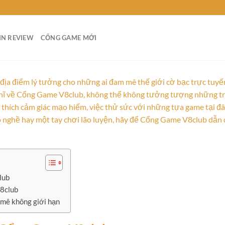
IN REVIEW
CỔNG GAME MỚI
ịa điểm lý tưởng cho những ai đam mê thế giới cờ bạc trực tuyến
 nghĩ về Cổng Game V8club, không thể không tưởng tượng những tr
 thích cảm giác mạo hiểm, việc thử sức với những tựa game tại đ
o nghề hay một tay chơi lão luyện, hãy để Cổng Game V8club dẫn
lub
V8club
mê không giới hạn