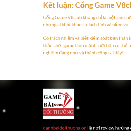
Kết luận: Cổng Game V8cl
Cổng Game V8club không chỉ là một sân chơ
những ai khát khao sự kịch tính và niềm vui
Có trách nhiệm và biết kiểm soát bản thân k
thần chơi game lành mạnh, nơi bạn có thể h
nghiệm đáng nhớ và thành công tại đây!
danhbaidoithuong.onl
là nơi review hướng 